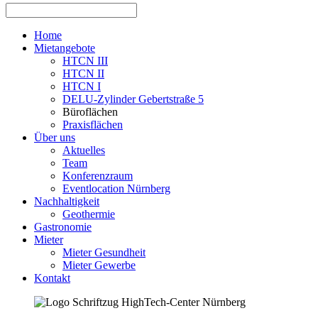
Home
Mietangebote
HTCN III
HTCN II
HTCN I
DELU-Zylinder Gebertstraße 5
Büroflächen
Praxisflächen
Über uns
Aktuelles
Team
Konferenzraum
Eventlocation Nürnberg
Nachhaltigkeit
Geothermie
Gastronomie
Mieter
Mieter Gesundheit
Mieter Gewerbe
Kontakt