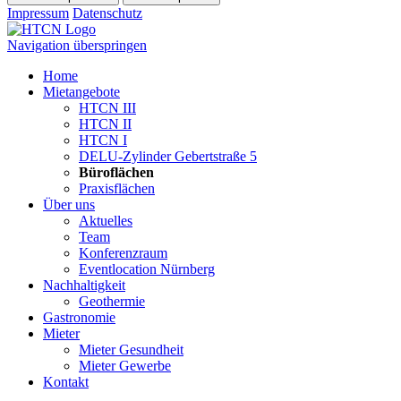
Impressum
Datenschutz
Navigation überspringen
Home
Mietangebote
HTCN III
HTCN II
HTCN I
DELU-Zylinder Gebertstraße 5
Büroflächen
Praxisflächen
Über uns
Aktuelles
Team
Konferenzraum
Eventlocation Nürnberg
Nachhaltigkeit
Geothermie
Gastronomie
Mieter
Mieter Gesundheit
Mieter Gewerbe
Kontakt