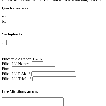
Geben Sie hier Ihre Wünsche ein und wir setzen uns umgehend mit I
Quadratmeterzahl
von
bis
Verfügbarkeit
ab
Pflichtfeld
Anrede
*
Pflichtfeld
Name
*
Firma
Pflichtfeld
E-Mail
*
Pflichtfeld
Telefon
*
Ihre Mitteilung an uns